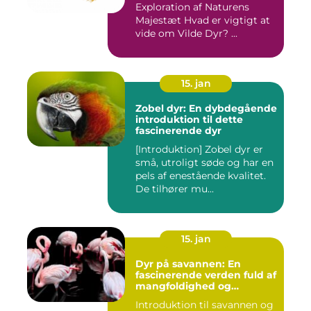
Exploration af Naturens
Majestæt Hvad er vigtigt at
vide om Vilde Dyr? ...
15. jan
Zobel dyr: En dybdegående
introduktion til dette
fascinerende dyr
[Introduktion] Zobel dyr er
små, utroligt søde og har en
pels af enestående kvalitet.
De tilhører mu...
15. jan
Dyr på savannen: En
fascinerende verden fuld af
mangfoldighed og
skønhed
Introduktion til savannen og