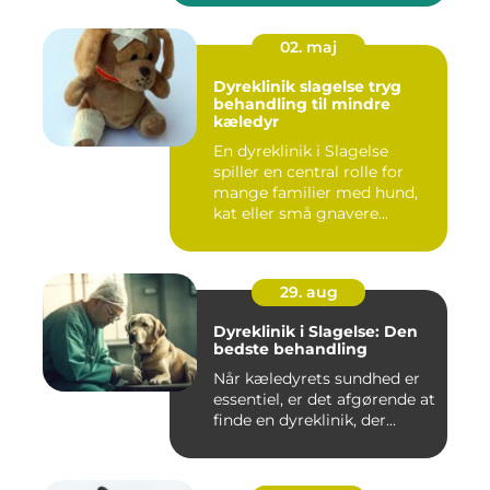
02. maj
Dyreklinik slagelse tryg
behandling til mindre
kæledyr
En dyreklinik i Slagelse
spiller en central rolle for
mange familier med hund,
kat eller små gnavere...
29. aug
Dyreklinik i Slagelse: Den
bedste behandling
Når kæledyrets sundhed er
essentiel, er det afgørende at
finde en dyreklinik, der...