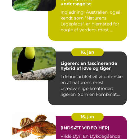
undersøgelse
Indledning: Australien, også
kendt som "Naturens
Legeplads", er hjemsted for
nogle af verdens mest ...
16. jan
Ligeren: En fascinerende
hybrid af løve og tiger
I denne artikel vil vi udforske
en af naturens mest
usædvanlige kreationer:
ligeren. Som en kombinat...
16. jan
[INDSÆT VIDEO HER]
Vilde Dyr: En Dybdegående