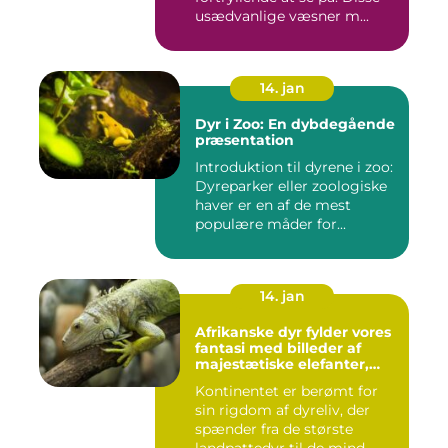
usædvanlige væsner m...
14. jan
Dyr i Zoo: En dybdegående
præsentation
Introduktion til dyrene i zoo:
Dyreparker eller zoologiske
haver er en af de mest
populære måder for...
14. jan
Afrikanske dyr fylder vores
fantasi med billeder af
majestætiske elefanter,
vilde løver og smukke
Kontinentet er berømt for
giraffer
sin rigdom af dyreliv, der
spænder fra de største
landpattedyr til de mind...