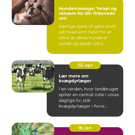
Hundemassage: Terapi og
velvære for din firbenede
ven
Kærlige ejere vil gøre stort
set hvad som helst for at
sikre, at deres hunde er
sunde og glade. Ud o...
02. apr
Lær mere om
kvægdyrlæger
I en verden, hvor landbruget
spiller en central rolle i vores
daglige liv, står
kvægdyrlæger i forre...
18. jan