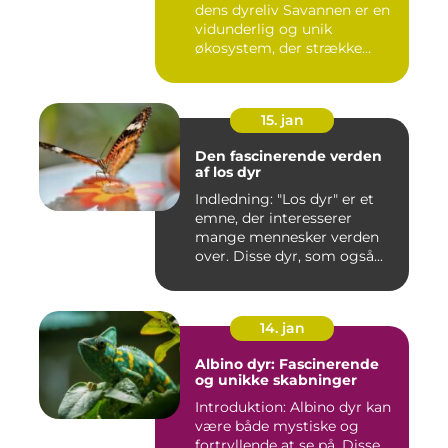
dens dyreliv Savannen er en
vidunderlig og unik
økosystem, der strække...
15. jan
Den fascinerende verden
af los dyr
Indledning: "Los dyr" er et
emne, der interesserer
mange mennesker verden
over. Disse dyr, som også...
14. jan
Albino dyr: Fascinerende
og unikke skabninger
Introduktion: Albino dyr kan
være både mystiske og
fortryllende at se på. Disse