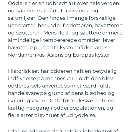
Odderen er en udbredt art over hele verden
og kan findes i både ferskvands- og
saltmiljøer. Den findes i mange forskellige
underarter, herunder flodotteren, havotteren
og søotteren. Mens flod- og søottere er mere
almindelige i tempererede områder, lever
havottere primært i kystområder langs
Nordamerikas, Asiens og Europas kyster.
Historisk set har odderen haft en betydelig
indflydelse på mennesker. I oldtiden blev
odderes pels anvendt som et værdifuldt
handelsvare på grund af dens blødhed og
isoleringsevne. Dette førte desværre til en
kraftig nedgang i odderpopulationen, og
flere arter blev truet af udryddelse.
I dag er odderen dog heldigvis beskyttet af