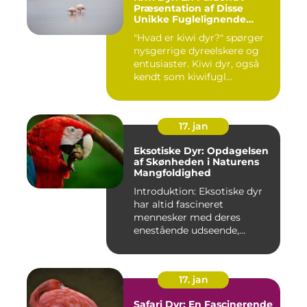
Præsentation af Disse
Unikke Fuglelignende
Skabninger
"Hvad er kiwi dyr?" spørger
nysgerrige dyreelskere og
entusiaster. Kiwi dyr, også
kendt som kiwifugl...
17. jan
Eksotiske Dyr: Opdagelsen
af Skønheden i Naturens
Mangfoldighed
Introduktion: Eksotiske dyr
har altid fascineret
mennesker med deres
enestående udseende,
farverige ...
17. jan
Safari Dyr: En Fascinerende