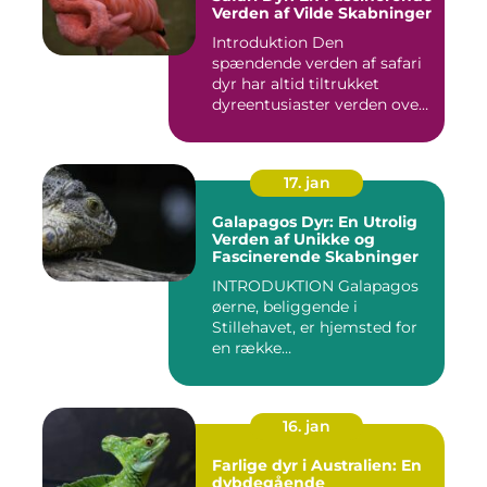
Verden af Vilde Skabninger
Introduktion Den
spændende verden af safari
dyr har altid tiltrukket
dyreentusiaster verden over.
Di...
17. jan
Galapagos Dyr: En Utrolig
Verden af Unikke og
Fascinerende Skabninger
INTRODUKTION Galapagos
øerne, beliggende i
Stillehavet, er hjemsted for
en række
bemærkelsesværdige...
16. jan
Farlige dyr i Australien: En
dybdegående