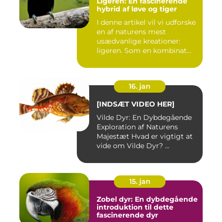
Ligeren: En fascinerende
hybrid af løve og tiger
I denne artikel vil vi udforske
en af naturens mest
usædvanlige kreationer:
ligeren. Som en kombinat...
16. jan
[INDSÆT VIDEO HER]
Vilde Dyr: En Dybdegående
Exploration af Naturens
Majestæt Hvad er vigtigt at
vide om Vilde Dyr? ...
15. jan
Zobel dyr: En dybdegående
introduktion til dette
fascinerende dyr