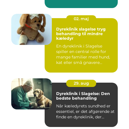
02. maj
Dyreklinik slagelse tryg
behandling til mindre
kæledyr
En dyreklinik i Slagelse
spiller en central rolle for
mange familier med hund,
kat eller små gnavere...
29. aug
Dyreklinik i Slagelse: Den
bedste behandling
Når kæledyrets sundhed er
essentiel, er det afgørende at
finde en dyreklinik, der...