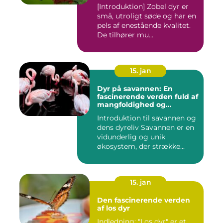
[Introduktion] Zobel dyr er
små, utroligt søde og har en
pels af enestående kvalitet.
De tilhører mu...
15. jan
Dyr på savannen: En
fascinerende verden fuld af
mangfoldighed og
skønhed
Introduktion til savannen og
dens dyreliv Savannen er en
vidunderlig og unik
økosystem, der strække...
15. jan
Den fascinerende verden
af los dyr
Indledning: "Los dyr" er et