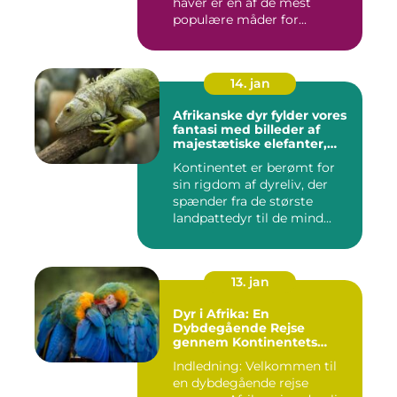
haver er en af de mest
populære måder for...
14. jan
Afrikanske dyr fylder vores
fantasi med billeder af
majestætiske elefanter,
vilde løver og smukke
Kontinentet er berømt for
giraffer
sin rigdom af dyreliv, der
spænder fra de største
landpattedyr til de mind...
13. jan
Dyr i Afrika: En
Dybdegående Rejse
gennem Kontinentets
Naturlige Rigdomme
Indledning: Velkommen til
en dybdegående rejse