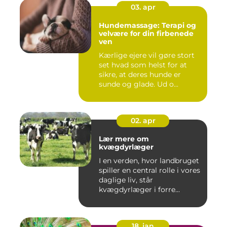
03. apr
Hundemassage: Terapi og
velvære for din firbenede
ven
Kærlige ejere vil gøre stort
set hvad som helst for at
sikre, at deres hunde er
sunde og glade. Ud o...
02. apr
Lær mere om
kvægdyrlæger
I en verden, hvor landbruget
spiller en central rolle i vores
daglige liv, står
kvægdyrlæger i forre...
18. jan