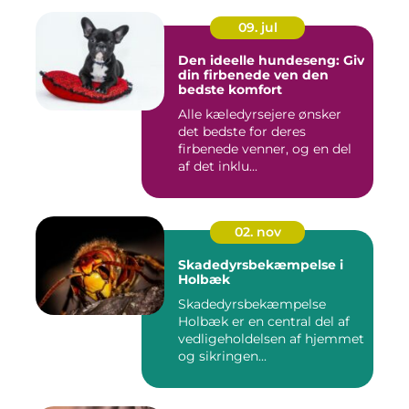
09. jul
Den ideelle hundeseng: Giv
din firbenede ven den
bedste komfort
Alle kæledyrsejere ønsker
det bedste for deres
firbenede venner, og en del
af det inklu...
02. nov
Skadedyrsbekæmpelse i
Holbæk
Skadedyrsbekæmpelse
Holbæk er en central del af
vedligeholdelsen af hjemmet
og sikringen...