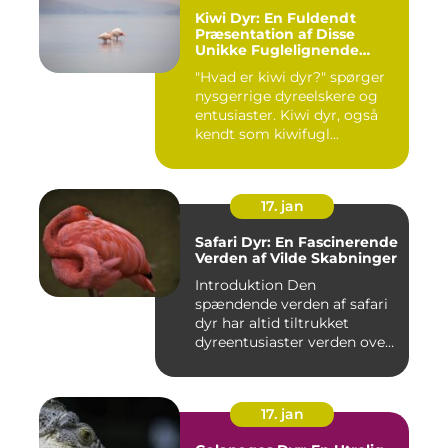
Kiwi Dyr: En Fuldendt
Præsentation af Disse
Unikke Fuglelignende
Skabninger
"Hvad er kiwi dyr?" spørger
nysgerrige dyreelskere og
entusiaster. Kiwi dyr, også
kendt som kiwifugl...
17. jan
Safari Dyr: En Fascinerende
Verden af Vilde Skabninger
Introduktion Den
spændende verden af safari
dyr har altid tiltrukket
dyreentusiaster verden over.
Di...
17. jan