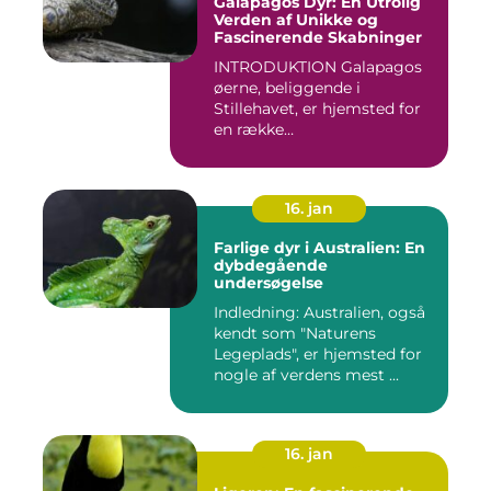
Galapagos Dyr: En Utrolig
Verden af Unikke og
Fascinerende Skabninger
INTRODUKTION Galapagos
øerne, beliggende i
Stillehavet, er hjemsted for
en række
bemærkelsesværdige...
16. jan
Farlige dyr i Australien: En
dybdegående
undersøgelse
Indledning: Australien, også
kendt som "Naturens
Legeplads", er hjemsted for
nogle af verdens mest ...
16. jan