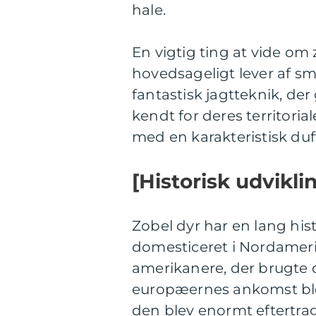
hale.
En vigtig ting at vide om z
hovedsageligt lever af sm
fantastisk jagtteknik, der
kendt for deres territori
med en karakteristisk duf
[Historisk udvikli
Zobel dyr har en lang histo
domesticeret i Nordameri
amerikanere, der brugte de
europæernes ankomst ble
den blev enormt eftertrag