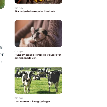
02. nov
Skadedyrsbekæmpelse i Holbæk
el
03. apr
er
Hundemassage: Terapi og velvære for
din firbenede ven
en
02. apr
Lær mere om kvægdyrlæger