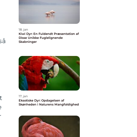
18. jan
Kiwi Dyr: En Fuldendt Præsentation af
Disse Unikke Fuglelignende
så
Skabninger
t
17. jan
Eksotiske Dyr: Opdagelsen af
Skønheden i Naturens Mangfoldighed
e
r
a