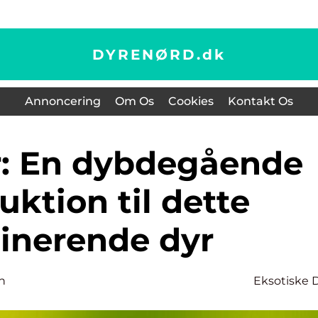
DYRENØRD.
dk
Annoncering
Om Os
Cookies
Kontakt Os
uktion til dette
cinerende dyr
n
Eksotiske 