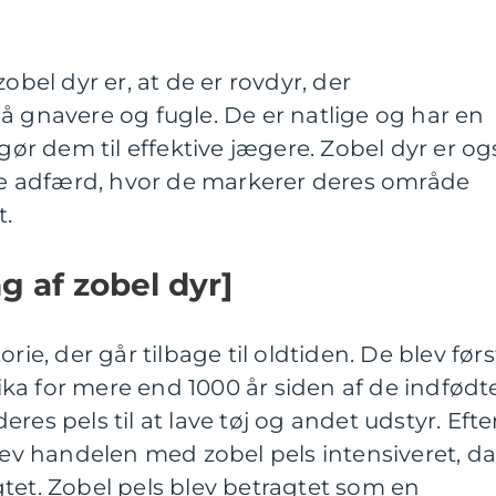
obel dyr er, at de er rovdyr, der
å gnavere og fugle. De er natlige og har en
 gør dem til effektive jægere. Zobel dyr er og
ale adfærd, hvor de markerer deres område
t.
ng af zobel dyr]
rie, der går tilbage til oldtiden. De blev førs
ka for mere end 1000 år siden af de indfødt
res pels til at lave tøj og andet udstyr. Efte
v handelen med zobel pels intensiveret, d
tet. Zobel pels blev betragtet som en