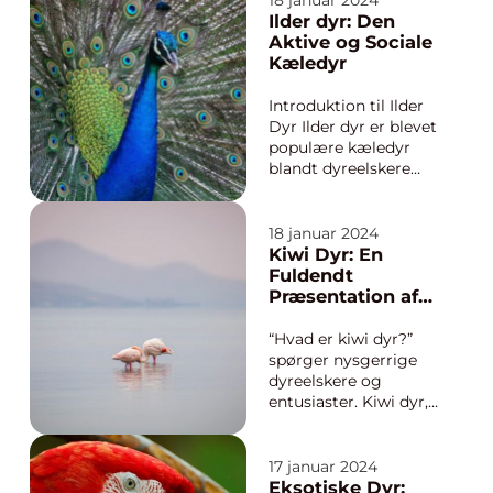
18 januar 2024
vitticeps, er en
Ilder dyr: Den
populær krybdyrart
Aktive og Sociale
indenfor hobbyen
Kæledyr
med at holde kæledyr.
Disse fascinerende
Introduktion til Ilder
væsner stammer
Dyr Ilder dyr er blevet
oprindeligt fra
populære kæledyr
ørkenomr...
blandt dyreelskere
rundt om i verden, og
det er ikke svært at
forstå hvorfor. Disse
18 januar 2024
energiske, legesyge
Kiwi Dyr: En
og sociale væsner er
Fuldendt
ikke kun utroligt
Præsentation af
smukke, men de har
Disse Unikke
også en unik
Fuglelignende
“Hvad er kiwi dyr?”
personlighe...
Skabninger
spørger nysgerrige
dyreelskere og
entusiaster. Kiwi dyr,
også kendt som
kiwifugle, er en
gruppe af flyve-
17 januar 2024
udfordrede fugle, der
Eksotiske Dyr: