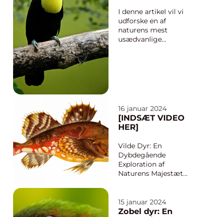
fauna et spændende
tiger
og til tider
I denne artikel vil vi
skræmmende
udforske en af
område...
naturens mest
usædvanlige
kreationer: ligeren.
Som en kombination
af en løve og en tiger
repræsenterer ligeren
et unikt og
fascinerende dyr. For
personer, der er
16 januar 2024
interesseret i dette
[INDSÆT VIDEO
emne, vil vi dykke ned
HER]
i de v...
Vilde Dyr: En
Dybdegående
Exploration af
Naturens Majestæt
Hvad er vigtigt at vide
om Vilde Dyr? Vilde
dyr har altid været en
15 januar 2024
kilde til fascination for
Zobel dyr: En