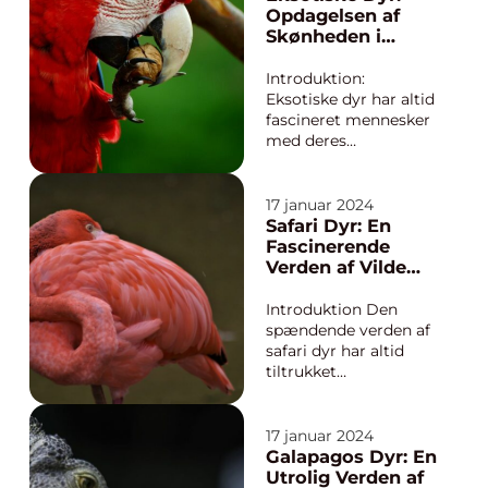
er endemiske for New
Opdagelsen af
Zealand. Disse
Skønheden i
naturlige vidundere er
Naturens
unikke på mange
Mangfoldighed
Introduktion:
måder og har dyb...
Eksotiske dyr har altid
fascineret mennesker
med deres
enestående udseende,
farverige fjerdragt,
sprudlende skalaer
17 januar 2024
eller majestætiske
Safari Dyr: En
gangarter. De har en
Fascinerende
unik charme, der
Verden af Vilde
appellerer til både
Skabninger
dyreejere og
Introduktion Den
dyreelskere over hele
spændende verden af
verden. ...
safari dyr har altid
tiltrukket
dyreentusiaster
verden over. Disse
majestætiske
17 januar 2024
væsener, der befolker
Galapagos Dyr: En
de vilde områder af
Utrolig Verden af