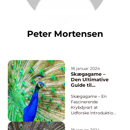
Peter Mortensen
18 januar 2024
Skægagame –
Den Ultimative
Guide til
Dyreejere og
Dyreelskere
Skægagame – En
Fascinerende
Krybdyrart at
Udforske Introduktion
til Skægagame
Skægagame, også
kendt som Pogona