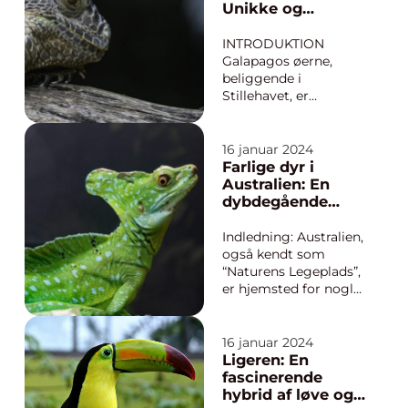
Afrika, byder på en
Unikke og
unik oplevelse og et
Fascinerende
indblik i naturens
Skabninger
INTRODUKTION
ærefrygtindgydende
Galapagos øerne,
skabelser. I...
beliggende i
Stillehavet, er
hjemsted for en
række
bemærkelsesværdige
16 januar 2024
dyr, der ikke findes
Farlige dyr i
nogen andre steder i
Australien: En
verden. Disse
dybdegående
isolerede øer har i
undersøgelse
årevis fascineret
Indledning: Australien,
rejsende, forskere og
også kendt som
dyreelskere med
“Naturens Legeplads”,
deres unikke biodi...
er hjemsted for nogle
af verdens mest
farlige dyr. Fra giftige
slanger til
16 januar 2024
frygtindgydende
Ligeren: En
krokodiller er
fascinerende
Australiens naturlige
hybrid af løve og