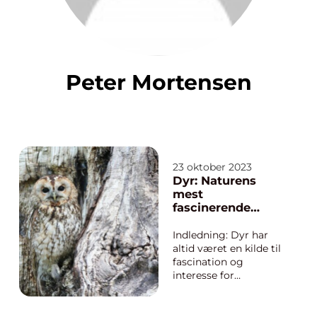
Peter Mortensen
23 oktober 2023
Dyr: Naturens
mest
fascinerende
skabninger
Indledning: Dyr har
altid været en kilde til
fascination og
interesse for
mennesker. Uanset
om det er deres
unikke egenskaber,