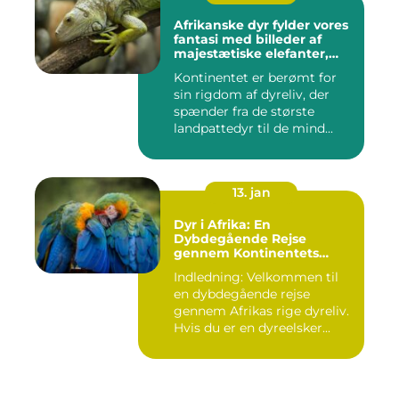
Afrikanske dyr fylder vores
fantasi med billeder af
majestætiske elefanter,
vilde løver og smukke
Kontinentet er berømt for
giraffer
sin rigdom af dyreliv, der
spænder fra de største
landpattedyr til de mind...
13. jan
Dyr i Afrika: En
Dybdegående Rejse
gennem Kontinentets
Naturlige Rigdomme
Indledning: Velkommen til
en dybdegående rejse
gennem Afrikas rige dyreliv.
Hvis du er en dyreelsker...