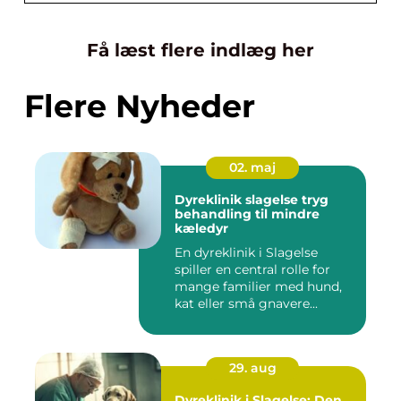
Få læst flere indlæg her
Flere Nyheder
02. maj
Dyreklinik slagelse tryg
behandling til mindre
kæledyr
En dyreklinik i Slagelse
spiller en central rolle for
mange familier med hund,
kat eller små gnavere...
29. aug
Dyreklinik i Slagelse: Den