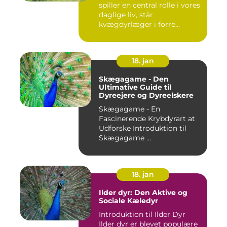
spiller en central rolle i vores
daglige liv, står
kvægdyrlæger i forre...
18. jan
Skægagame - Den
Ultimative Guide til
Dyreejere og Dyreelskere
Skægagame - En
Fascinerende Krybdyrart at
Udforske Introduktion til
Skægagame ...
18. jan
Ilder dyr: Den Aktive og
Sociale Kæledyr
Introduktion til Ilder Dyr
Ilder dyr er blevet populære