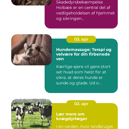
Skadedyrsbekæmpelse
Holbæk er en central del af
vedligeholdelsen af hjemmet
og sikringen...
03. apr
Hundemassage: Terapi og
velvære for din firbenede
ven
Kærlige ejere vil gøre stort
set hvad som helst for at
sikre, at deres hunde er
sunde og glade. Ud o...
02. apr
Lær mere om
kvægdyrlæger
I en verden, hvor landbruget