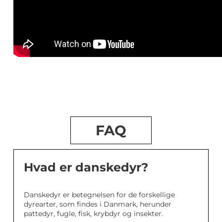
FAQ
Hvad er danskedyr?
Danskedyr er betegnelsen for de forskellige
dyrearter, som findes i Danmark, herunder
pattedyr, fugle, fisk, krybdyr og insekter.