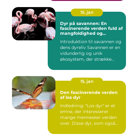
15. jan
Dyr på savannen: En
fascinerende verden fuld af
mangfoldighed og
skønhed
Introduktion til savannen og
dens dyreliv Savannen er en
vidunderlig og unik
økosystem, der strække...
15. jan
Den fascinerende verden
af los dyr
Indledning: "Los dyr" er et
emne, der interesserer
mange mennesker verden
over. Disse dyr, som også...