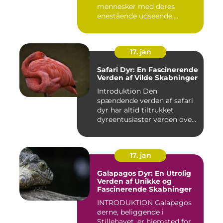
mennesker med deres
enestående udseende,
farverige ...
17. jan
Safari Dyr: En Fascinerende
Verden af Vilde Skabninger
Introduktion Den
spændende verden af safari
dyr har altid tiltrukket
dyreentusiaster verden over.
Di...
17. jan
Galapagos Dyr: En Utrolig
Verden af Unikke og
Fascinerende Skabninger
INTRODUKTION Galapagos
øerne, beliggende i
Stillehavet, er hjemsted for