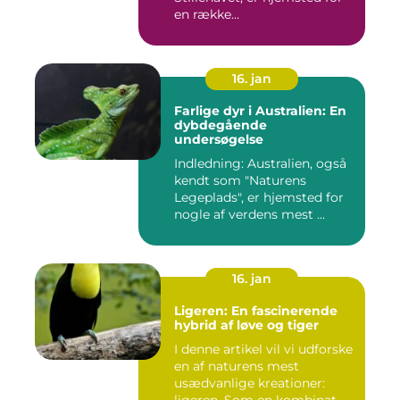
en række
bemærkelsesværdige...
16. jan
Farlige dyr i Australien: En
dybdegående
undersøgelse
Indledning: Australien, også
kendt som "Naturens
Legeplads", er hjemsted for
nogle af verdens mest ...
16. jan
Ligeren: En fascinerende
hybrid af løve og tiger
I denne artikel vil vi udforske
en af naturens mest
usædvanlige kreationer: