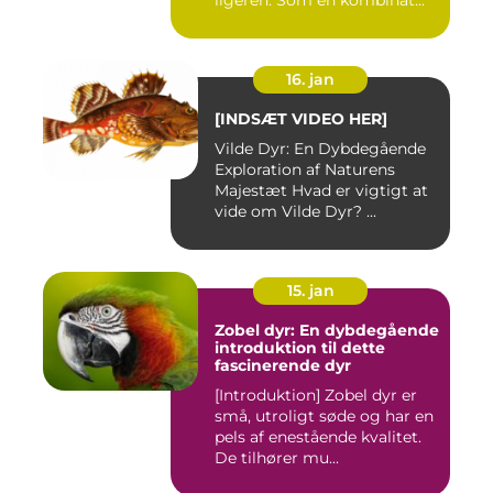
ligeren. Som en kombinat...
16. jan
[INDSÆT VIDEO HER]
Vilde Dyr: En Dybdegående
Exploration af Naturens
Majestæt Hvad er vigtigt at
vide om Vilde Dyr? ...
15. jan
Zobel dyr: En dybdegående
introduktion til dette
fascinerende dyr
[Introduktion] Zobel dyr er
små, utroligt søde og har en
pels af enestående kvalitet.
De tilhører mu...