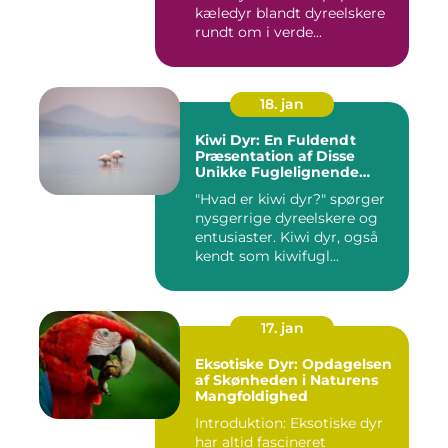
kæledyr blandt dyreelskere
rundt om i verde...
18. jan
Kiwi Dyr: En Fuldendt
Præsentation af Disse
Unikke Fuglelignende
Skabninger
"Hvad er kiwi dyr?" spørger
nysgerrige dyreelskere og
entusiaster. Kiwi dyr, også
kendt som kiwifugl...
17. jan
Eksotiske Dyr: Opdagelsen
af Skønheden i Naturens
Mangfoldighed
Introduktion: Eksotiske dyr
har altid fascineret