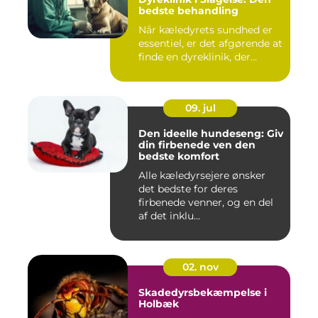
bedste behandling
Når kæledyrets sundhed er
essentiel, er det afgørende at
finde en dyreklinik, der...
09. jul
Den ideelle hundeseng: Giv
din firbenede ven den
bedste komfort
Alle kæledyrsejere ønsker
det bedste for deres
firbenede venner, og en del
af det inklu...
02. nov
Skadedyrsbekæmpelse i
Holbæk