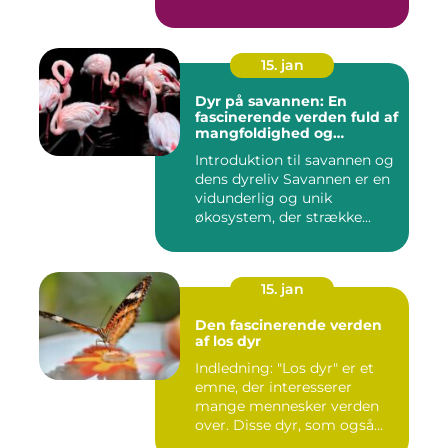
15. jan
Dyr på savannen: En
fascinerende verden fuld af
mangfoldighed og
skønhed
Introduktion til savannen og
dens dyreliv Savannen er en
vidunderlig og unik
økosystem, der strække...
15. jan
Den fascinerende verden
af los dyr
Indledning: "Los dyr" er et
emne, der interesserer
mange mennesker verden
over. Disse dyr, som også...