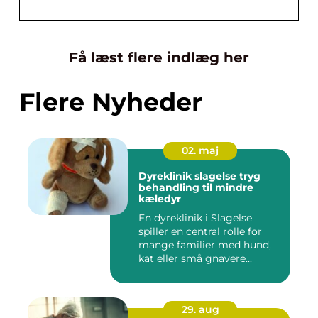
Få læst flere indlæg her
Flere Nyheder
02. maj
Dyreklinik slagelse tryg
behandling til mindre
kæledyr
En dyreklinik i Slagelse
spiller en central rolle for
mange familier med hund,
kat eller små gnavere...
29. aug