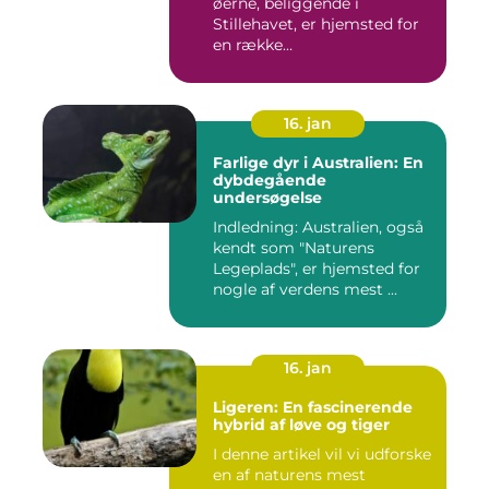
øerne, beliggende i
Stillehavet, er hjemsted for
en række
bemærkelsesværdige...
16. jan
Farlige dyr i Australien: En
dybdegående
undersøgelse
Indledning: Australien, også
kendt som "Naturens
Legeplads", er hjemsted for
nogle af verdens mest ...
16. jan
Ligeren: En fascinerende
hybrid af løve og tiger
I denne artikel vil vi udforske
en af naturens mest