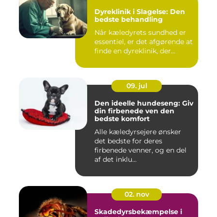
Dyreklinik i Slagelse: Den
bedste behandling
Når kæledyrets sundhed er
essentiel, er det afgørende at
finde en dyreklinik, der...
09. jul
Den ideelle hundeseng: Giv
din firbenede ven den
bedste komfort
Alle kæledyrsejere ønsker
det bedste for deres
firbenede venner, og en del
af det inklu...
02. nov
Skadedyrsbekæmpelse i