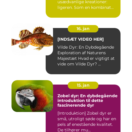
usædvanlige kreationer:
ligeren. Som en kombinat...
16. jan
[INDSÆT VIDEO HER]
Vilde Dyr: En Dybdegående
Exploration af Naturens
Majestæt Hvad er vigtigt at
vide om Vilde Dyr? ...
15. jan
Zobel dyr: En dybdegående
introduktion til dette
fascinerende dyr
[Introduktion] Zobel dyr er
små, utroligt søde og har en
pels af enestående kvalitet.
De tilhører mu...