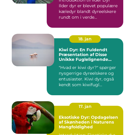
Ilder dyr er blevet populære
kæledyr blandt dyreelskere
rundt om i verde...
18. jan
Kiwi Dyr: En Fuldendt
Præsentation af Disse
Unikke Fuglelignende
Skabninger
"Hvad er kiwi dyr?" spørger
nysgerrige dyreelskere og
entusiaster. Kiwi dyr, også
kendt som kiwifugl...
17. jan
Eksotiske Dyr: Opdagelsen
af Skønheden i Naturens
Mangfoldighed
Introduktion: Eksotiske dyr