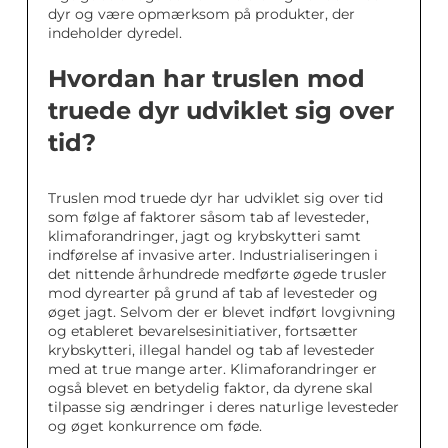
dyr og være opmærksom på produkter, der
indeholder dyredel.
Hvordan har truslen mod
truede dyr udviklet sig over
tid?
Truslen mod truede dyr har udviklet sig over tid
som følge af faktorer såsom tab af levesteder,
klimaforandringer, jagt og krybskytteri samt
indførelse af invasive arter. Industrialiseringen i
det nittende århundrede medførte øgede trusler
mod dyrearter på grund af tab af levesteder og
øget jagt. Selvom der er blevet indført lovgivning
og etableret bevarelsesinitiativer, fortsætter
krybskytteri, illegal handel og tab af levesteder
med at true mange arter. Klimaforandringer er
også blevet en betydelig faktor, da dyrene skal
tilpasse sig ændringer i deres naturlige levesteder
og øget konkurrence om føde.