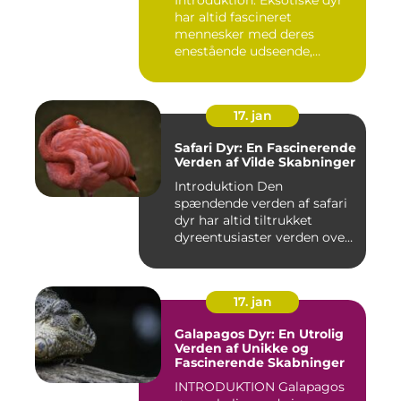
har altid fascineret
mennesker med deres
enestående udseende,
farverige ...
17. jan
Safari Dyr: En Fascinerende
Verden af Vilde Skabninger
Introduktion Den
spændende verden af safari
dyr har altid tiltrukket
dyreentusiaster verden over.
Di...
17. jan
Galapagos Dyr: En Utrolig
Verden af Unikke og
Fascinerende Skabninger
INTRODUKTION Galapagos