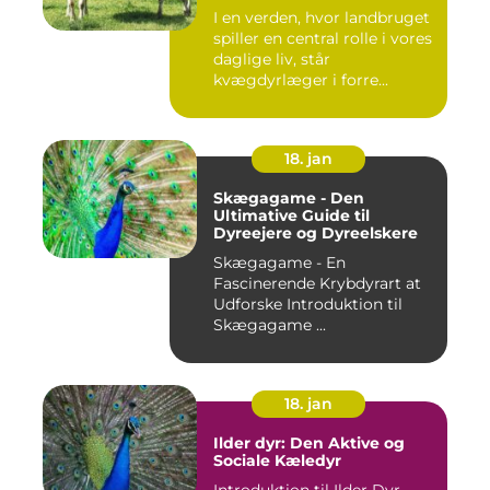
I en verden, hvor landbruget
spiller en central rolle i vores
daglige liv, står
kvægdyrlæger i forre...
18. jan
Skægagame - Den
Ultimative Guide til
Dyreejere og Dyreelskere
Skægagame - En
Fascinerende Krybdyrart at
Udforske Introduktion til
Skægagame ...
18. jan
Ilder dyr: Den Aktive og
Sociale Kæledyr
Introduktion til Ilder Dyr