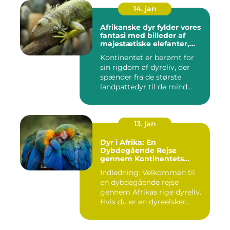
14. jan
Afrikanske dyr fylder vores
fantasi med billeder af
majestætiske elefanter,
vilde løver og smukke
Kontinentet er berømt for
giraffer
sin rigdom af dyreliv, der
spænder fra de største
landpattedyr til de mind...
13. jan
Dyr i Afrika: En
Dybdegående Rejse
gennem Kontinentets
Naturlige Rigdomme
Indledning: Velkommen til
en dybdegående rejse
gennem Afrikas rige dyreliv.
Hvis du er en dyreelsker...