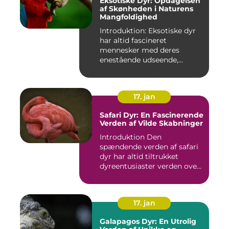
Eksotiske Dyr: Opdagelsen
af Skønheden i Naturens
Mangfoldighed
Introduktion: Eksotiske dyr
har altid fascineret
mennesker med deres
enestående udseende,
farverige ...
17. jan
Safari Dyr: En Fascinerende
Verden af Vilde Skabninger
Introduktion Den
spændende verden af safari
dyr har altid tiltrukket
dyreentusiaster verden over.
Di...
17. jan
Galapagos Dyr: En Utrolig