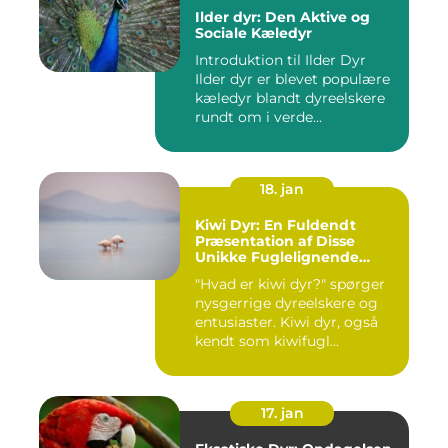
Ilder dyr: Den Aktive og
Sociale Kæledyr
Introduktion til Ilder Dyr
Ilder dyr er blevet populære
kæledyr blandt dyreelskere
rundt om i verde...
18. jan
Kiwi Dyr: En Fuldendt
Præsentation af Disse
Unikke Fuglelignende
Skabninger
"Hvad er kiwi dyr?" spørger
nysgerrige dyreelskere og
entusiaster. Kiwi dyr, også
kendt som kiwifugl...
17. jan