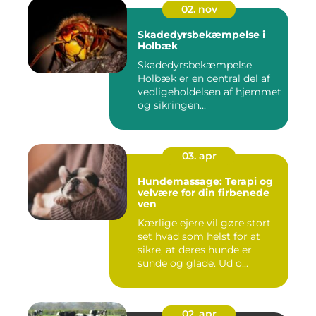
02. nov
Skadedyrsbekæmpelse i
Holbæk
Skadedyrsbekæmpelse
Holbæk er en central del af
vedligeholdelsen af hjemmet
og sikringen...
03. apr
Hundemassage: Terapi og
velvære for din firbenede
ven
Kærlige ejere vil gøre stort
set hvad som helst for at
sikre, at deres hunde er
sunde og glade. Ud o...
02. apr