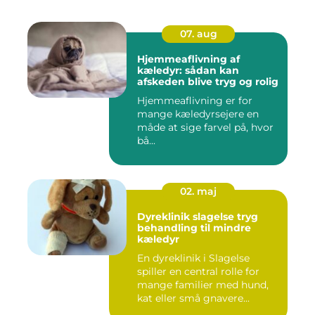
07. aug
Hjemmeaflivning af
kæledyr: sådan kan
afskeden blive tryg og rolig
Hjemmeaflivning er for
mange kæledyrsejere en
måde at sige farvel på, hvor
bå...
02. maj
Dyreklinik slagelse tryg
behandling til mindre
kæledyr
En dyreklinik i Slagelse
spiller en central rolle for
mange familier med hund,
kat eller små gnavere...