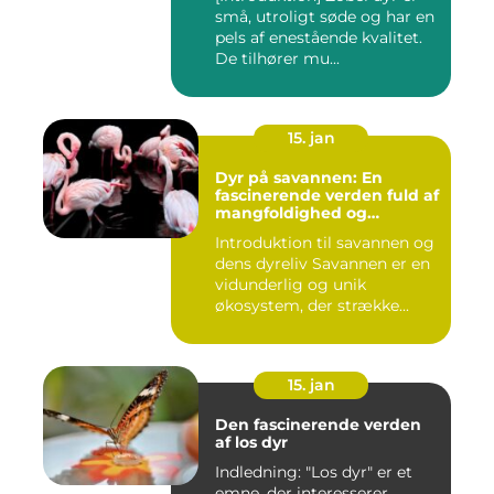
små, utroligt søde og har en
pels af enestående kvalitet.
De tilhører mu...
15. jan
Dyr på savannen: En
fascinerende verden fuld af
mangfoldighed og
skønhed
Introduktion til savannen og
dens dyreliv Savannen er en
vidunderlig og unik
økosystem, der strække...
15. jan
Den fascinerende verden
af los dyr
Indledning: "Los dyr" er et
emne, der interesserer