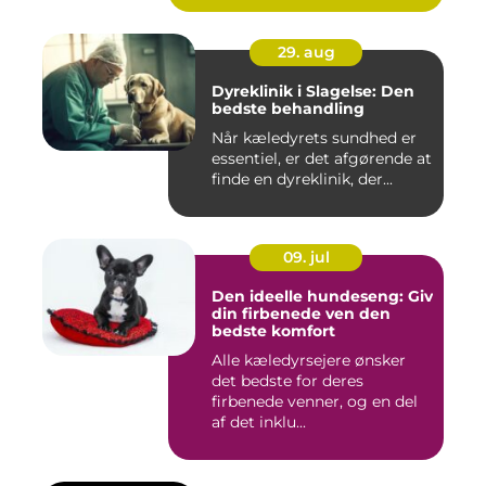
29. aug
Dyreklinik i Slagelse: Den
bedste behandling
Når kæledyrets sundhed er
essentiel, er det afgørende at
finde en dyreklinik, der...
09. jul
Den ideelle hundeseng: Giv
din firbenede ven den
bedste komfort
Alle kæledyrsejere ønsker
det bedste for deres
firbenede venner, og en del
af det inklu...