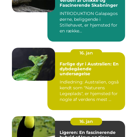
Verden af Unikke og
Fascinerende Skabninger
INTRODUKTION Galapagos
øerne, beliggende i
Stillehavet, er hjemsted for
en række
bemærkelsesværdige...
16. jan
Farlige dyr i Australien: En
dybdegående
undersøgelse
Indledning: Australien, også
kendt som "Naturens
Legeplads", er hjemsted for
nogle af verdens mest ...
16. jan
Ligeren: En fascinerende