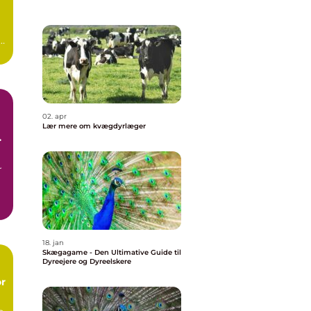
02. apr
Lær mere om kvægdyrlæger
r
18. jan
Skægagame - Den Ultimative Guide til
Dyreejere og Dyreelskere
or