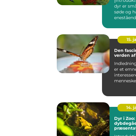
[Introdukt
dyr er små
søde og ha
enestående
De tilhøre
15. j
Den fasc
verden af 
Indledning: "Los d
er et emne
interesse
menneske
over. Diss
også...
14. 
Dyr i Zoo:
dybdegå
præsenta