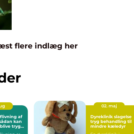
æst flere indlæg her
der
aug
02. maj
livning af
Dyreklinik slagelse
 sådan kan
tryg behandling til
blive tryg
mindre kæledyr