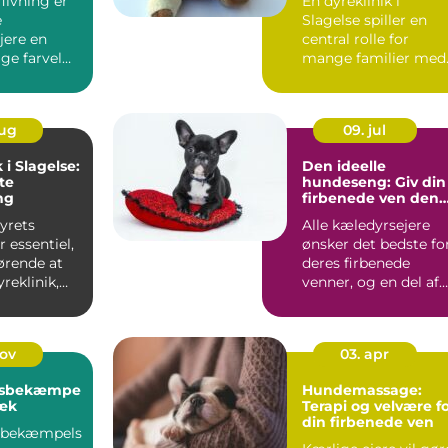
ivning er
En dyreklinik i
e
Slagelse spiller en
jere en
central rolle for
ge farvel
mange familier med
...
hund, kat eller små
gnavere...
aug
09. jul
 i Slagelse:
Den ideelle
te
hundeseng: Giv din
ng
firbenede ven den
bedste komfort
yrets
Alle kæledyrsejere
 essentiel,
ønsker det bedste fo
ørende at
deres firbenede
yreklinik,
venner, og en del af
det inklu...
nov
03. apr
rsbekæmpe
Hundemassage:
bæk
Terapi og velvære f
din firbenede ven
sbekæmpels