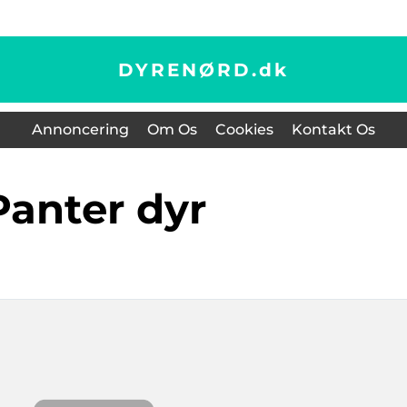
DYRENØRD.
dk
Annoncering
Om Os
Cookies
Kontakt Os
panter dyr