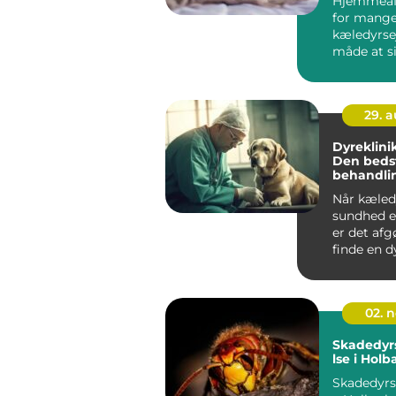
Hjemmeafl
for mang
kæledyrse
måde at si
på, hvor bå
29. 
Dyreklinik
Den beds
behandli
Når kæled
sundhed er
er det afg
finde en d
der...
02. 
Skadedy
lse i Hol
Skadedyr