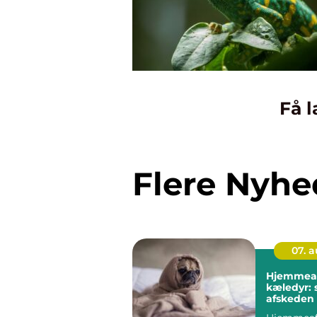
Få l
Flere Nyhe
07. 
Hjemmeaf
kæledyr:
afskeden 
og rolig