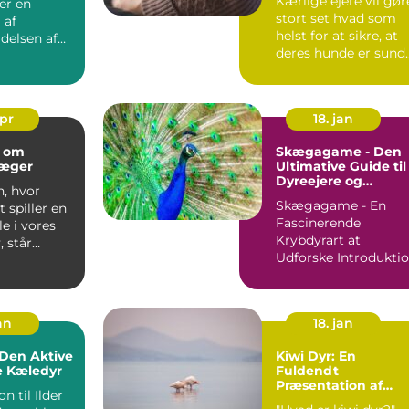
Kærlige ejere vil gør
er en
stort set hvad som
 af
helst for at sikre, at
delsen af
deres hunde er sund
og
og glade. Ud o...
.
apr
18. jan
 om
Skægagame - Den
æger
Ultimative Guide til
Dyreejere og
n, hvor
Dyreelskere
Skægagame - En
 spiller en
Fascinerende
le i vores
Krybdyrart at
, står
Udforske Introduktion
æger i
til Skægagame ...
an
18. jan
: Den Aktive
Kiwi Dyr: En
e Kæledyr
Fuldendt
Præsentation af
n til Ilder
Disse Unikke