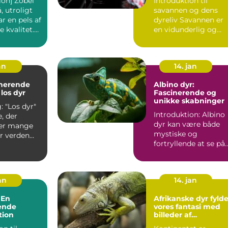
ion] Zobel
Introduktion til
skønhed
, utroligt
savannen og dens
r en pels af
dyreliv Savannen er
 kvalitet.
en vidunderlig og
r mu...
unik økosystem, der
strække...
an
14. jan
inerende
Albino dyr:
los dyr
Fascinerende og
unikke skabninger
yr"
Introduktion: Albino
, der
dyr kan være både
rer mange
mystiske og
r verden
fortryllende at se på.
e dyr, som
Disse usædvanlige
væsner m...
jan
14. jan
 En
Afrikanske dyr fylde
ende
vores fantasi med
tion
billeder af
majestætiske