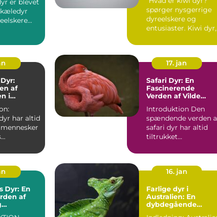
"Hvad er kiwi dyr?"
Fuglelignende
spørger nysgerrige
Skabninger
 kæledyr
dyreelskere og
eelskere
entusiaster. Kiwi dyr,
 verde...
også kendt som
kiwifugl...
an
17. jan
 Dyr:
Safari Dyr: En
en af
Fascinerende
n i
Verden af Vilde
Skabninger
on:
Introduktion Den
ighed
dyr har altid
spændende verden a
t mennesker
safari dyr har altid
s
tiltrukket
e udseende,
dyreentusiaster
.
verden over. Di...
an
16. jan
 Dyr: En
Farlige dyr i
erden af
Australien: En
g
dybdegående
ende
undersøgelse