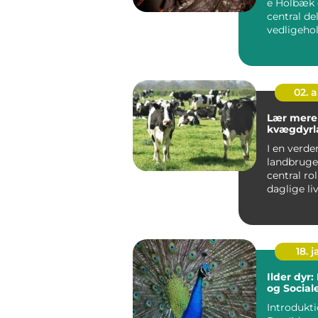
e Holbæk 
central del
vedligehol
hjemmet 
sikringen..
02. 
Lær mere
kvægdyrl
I en verde
landbruget
central rol
daglige liv
kvægdyrl
forre...
18. j
Ilder dyr
og Social
Introduktio