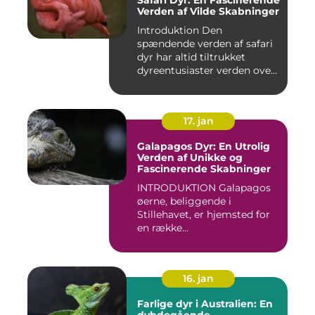
Safari Dyr: En Fascinerende
Verden af Vilde Skabninger
Introduktion Den
spændende verden af safari
dyr har altid tiltrukket
dyreentusiaster verden over.
Di...
17. jan
Galapagos Dyr: En Utrolig
Verden af Unikke og
Fascinerende Skabninger
INTRODUKTION Galapagos
øerne, beliggende i
Stillehavet, er hjemsted for
en række
bemærkelsesværdige...
16. jan
Farlige dyr i Australien: En