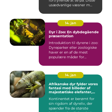
fortryllende at se på. Disse
usædvanlige væsner m...
14. jan
Dyr i Zoo: En dybdegående
præsentation
Introduktion til dyrene i zoo:
Dyreparker eller zoologiske
haver er en af de mest
populære måder for...
14. jan
Afrikanske dyr fylder vores
fantasi med billeder af
majestætiske elefanter,
vilde løver og smukke
Kontinentet er berømt for
giraffer
sin rigdom af dyreliv, der
spænder fra de største