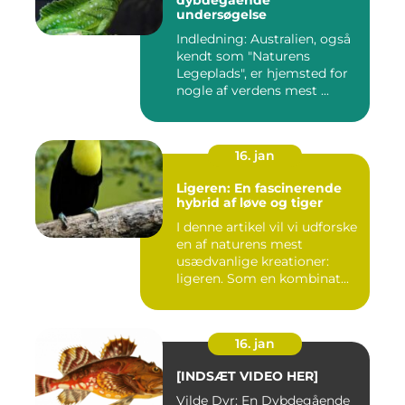
dybdegående
undersøgelse
Indledning: Australien, også
kendt som "Naturens
Legeplads", er hjemsted for
nogle af verdens mest ...
16. jan
Ligeren: En fascinerende
hybrid af løve og tiger
I denne artikel vil vi udforske
en af naturens mest
usædvanlige kreationer:
ligeren. Som en kombinat...
16. jan
[INDSÆT VIDEO HER]
Vilde Dyr: En Dybdegående