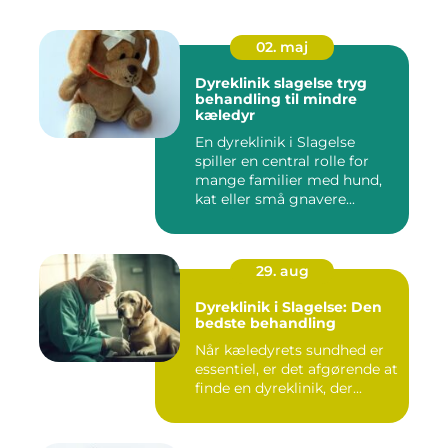
02. maj
Dyreklinik slagelse tryg
behandling til mindre
kæledyr
En dyreklinik i Slagelse
spiller en central rolle for
mange familier med hund,
kat eller små gnavere...
29. aug
Dyreklinik i Slagelse: Den
bedste behandling
Når kæledyrets sundhed er
essentiel, er det afgørende at
finde en dyreklinik, der...