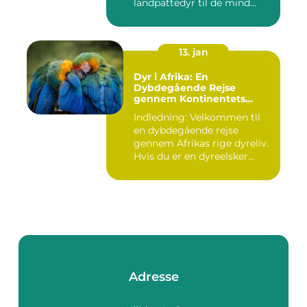
landpattedyr til de mind...
13. jan
Dyr i Afrika: En
Dybdegående Rejse
gennem Kontinentets
Naturlige Rigdomme
Indledning: Velkommen til
en dybdegående rejse
gennem Afrikas rige dyreliv.
Hvis du er en dyreelsker...
Adresse