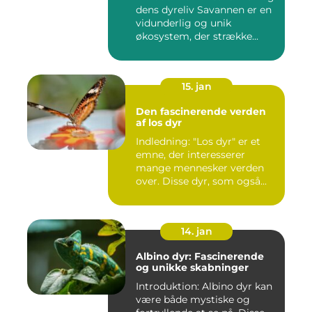
dens dyreliv Savannen er en
vidunderlig og unik
økosystem, der strække...
15. jan
Den fascinerende verden
af los dyr
Indledning: "Los dyr" er et
emne, der interesserer
mange mennesker verden
over. Disse dyr, som også...
14. jan
Albino dyr: Fascinerende
og unikke skabninger
Introduktion: Albino dyr kan
være både mystiske og