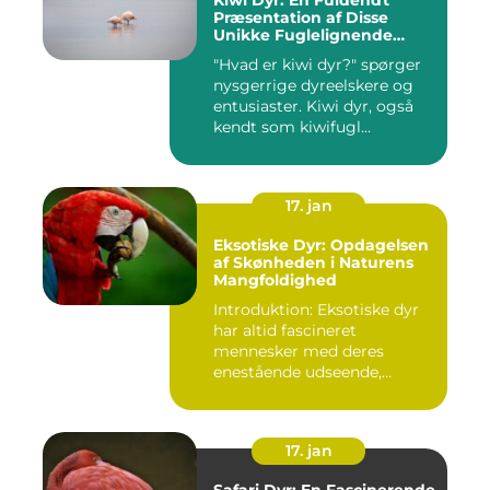
Kiwi Dyr: En Fuldendt
Præsentation af Disse
Unikke Fuglelignende
Skabninger
"Hvad er kiwi dyr?" spørger
nysgerrige dyreelskere og
entusiaster. Kiwi dyr, også
kendt som kiwifugl...
17. jan
Eksotiske Dyr: Opdagelsen
af Skønheden i Naturens
Mangfoldighed
Introduktion: Eksotiske dyr
har altid fascineret
mennesker med deres
enestående udseende,
farverige ...
17. jan