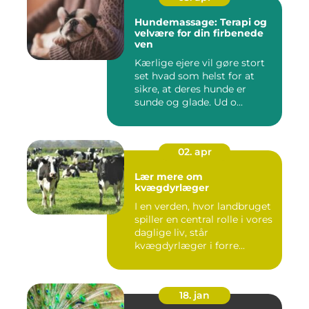
Hundemassage: Terapi og
velvære for din firbenede
ven
Kærlige ejere vil gøre stort
set hvad som helst for at
sikre, at deres hunde er
sunde og glade. Ud o...
02. apr
Lær mere om
kvægdyrlæger
I en verden, hvor landbruget
spiller en central rolle i vores
daglige liv, står
kvægdyrlæger i forre...
18. jan