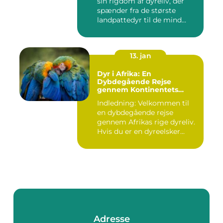
sin rigdom af dyreliv, der
spænder fra de største
landpattedyr til de mind...
13. jan
Dyr i Afrika: En
Dybdegående Rejse
gennem Kontinentets
Naturlige Rigdomme
Indledning: Velkommen til
en dybdegående rejse
gennem Afrikas rige dyreliv.
Hvis du er en dyreelsker...
Adresse