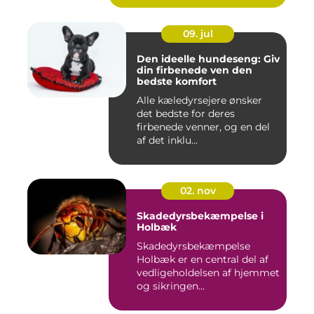
09. jul
Den ideelle hundeseng: Giv
din firbenede ven den
bedste komfort
Alle kæledyrsejere ønsker
det bedste for deres
firbenede venner, og en del
af det inklu...
02. nov
Skadedyrsbekæmpelse i
Holbæk
Skadedyrsbekæmpelse
Holbæk er en central del af
vedligeholdelsen af hjemmet
og sikringen...