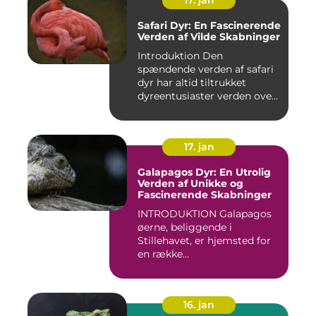
17. jan
Safari Dyr: En Fascinerende
Verden af Vilde Skabninger
Introduktion Den
spændende verden af safari
dyr har altid tiltrukket
dyreentusiaster verden over.
Di...
17. jan
Galapagos Dyr: En Utrolig
Verden af Unikke og
Fascinerende Skabninger
INTRODUKTION Galapagos
øerne, beliggende i
Stillehavet, er hjemsted for
en række
bemærkelsesværdige...
16. jan