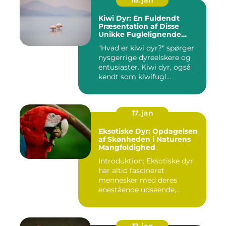
18. jan
Kiwi Dyr: En Fuldendt
Præsentation af Disse
Unikke Fuglelignende
Skabninger
"Hvad er kiwi dyr?" spørger
nysgerrige dyreelskere og
entusiaster. Kiwi dyr, også
kendt som kiwifugl...
17. jan
Eksotiske Dyr: Opdagelsen
af Skønheden i Naturens
Mangfoldighed
Introduktion: Eksotiske dyr
har altid fascineret
mennesker med deres
enestående udseende,
farverige ...