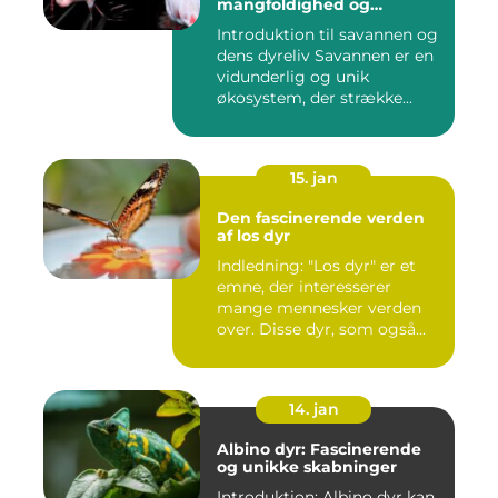
mangfoldighed og
skønhed
Introduktion til savannen og
dens dyreliv Savannen er en
vidunderlig og unik
økosystem, der strække...
15. jan
Den fascinerende verden
af los dyr
Indledning: "Los dyr" er et
emne, der interesserer
mange mennesker verden
over. Disse dyr, som også...
14. jan
Albino dyr: Fascinerende
og unikke skabninger
Introduktion: Albino dyr kan