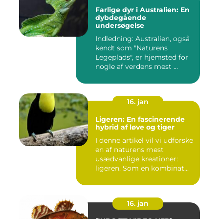
Farlige dyr i Australien: En
dybdegående
undersøgelse
Indledning: Australien, også
kendt som "Naturens
Legeplads", er hjemsted for
nogle af verdens mest ...
16. jan
Ligeren: En fascinerende
hybrid af løve og tiger
I denne artikel vil vi udforske
en af naturens mest
usædvanlige kreationer:
ligeren. Som en kombinat...
16. jan