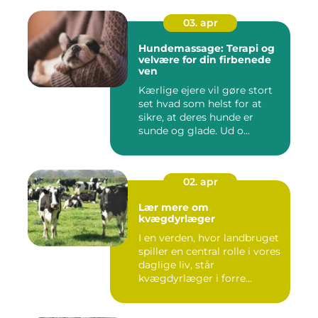
03. apr
Hundemassage: Terapi og
velvære for din firbenede
ven
Kærlige ejere vil gøre stort
set hvad som helst for at
sikre, at deres hunde er
sunde og glade. Ud o...
02. apr
Lær mere om
kvægdyrlæger
I en verden, hvor landbruget
spiller en central rolle i vores
daglige liv, står
kvægdyrlæger i forre...