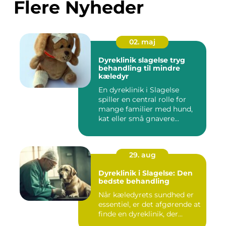
Flere Nyheder
02. maj
Dyreklinik slagelse tryg
behandling til mindre
kæledyr
En dyreklinik i Slagelse
spiller en central rolle for
mange familier med hund,
kat eller små gnavere...
29. aug
Dyreklinik i Slagelse: Den
bedste behandling
Når kæledyrets sundhed er
essentiel, er det afgørende at
finde en dyreklinik, der...