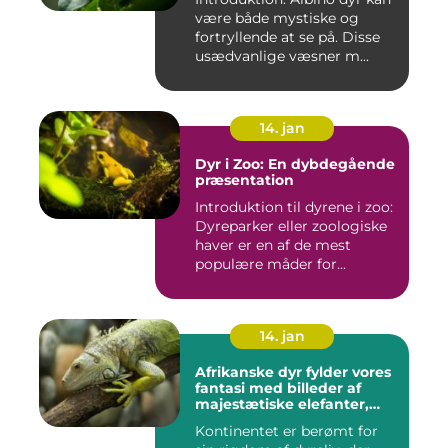
være både mystiske og
fortryllende at se på. Disse
usædvanlige væsner m...
14. jan
Dyr i Zoo: En dybdegående
præsentation
Introduktion til dyrene i zoo:
Dyreparker eller zoologiske
haver er en af de mest
populære måder for...
14. jan
Afrikanske dyr fylder vores
fantasi med billeder af
majestætiske elefanter,
vilde løver og smukke
Kontinentet er berømt for
giraffer