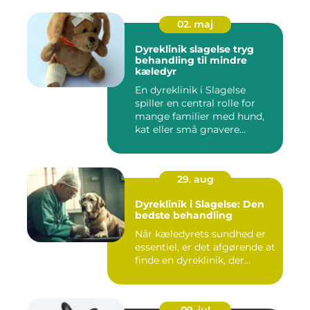
02. maj
Dyreklinik slagelse tryg
behandling til mindre
kæledyr
En dyreklinik i Slagelse
spiller en central rolle for
mange familier med hund,
kat eller små gnavere...
29. aug
Dyreklinik i Slagelse: Den
bedste behandling
Når kæledyrets sundhed er
essentiel, er det afgørende at
finde en dyreklinik, der...