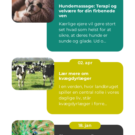
Hundemassage: Terapi og
velvære for din firbenede
ven
Kærlige ejere vil gøre stort
set hvad som helst for at
sikre, at deres hunde er
sunde og glade. Ud o...
02. apr
Lær mere om
kvægdyrlæger
I en verden, hvor landbruget
spiller en central rolle i vores
daglige liv, står
kvægdyrlæger i forre...
18. jan