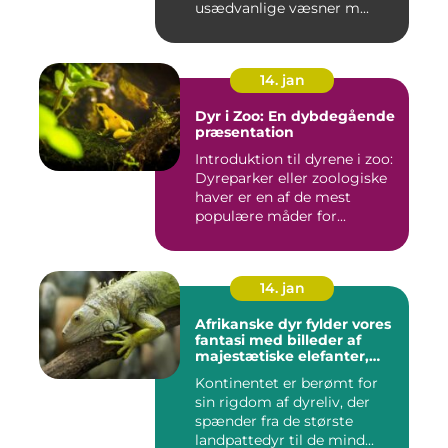
usædvanlige væsner m...
14. jan
Dyr i Zoo: En dybdegående
præsentation
Introduktion til dyrene i zoo:
Dyreparker eller zoologiske
haver er en af de mest
populære måder for...
14. jan
Afrikanske dyr fylder vores
fantasi med billeder af
majestætiske elefanter,
vilde løver og smukke
Kontinentet er berømt for
giraffer
sin rigdom af dyreliv, der
spænder fra de største
landpattedyr til de mind...