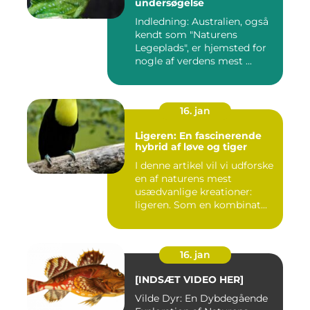
undersøgelse
Indledning: Australien, også
kendt som "Naturens
Legeplads", er hjemsted for
nogle af verdens mest ...
16. jan
Ligeren: En fascinerende
hybrid af løve og tiger
I denne artikel vil vi udforske
en af naturens mest
usædvanlige kreationer:
ligeren. Som en kombinat...
16. jan
[INDSÆT VIDEO HER]
Vilde Dyr: En Dybdegående