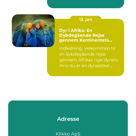
13. jan
Dyr i Afrika: En
Dybdegående Rejse
gennem Kontinentets
Naturlige Rigdomme
Indledning: Velkommen til
en dybdegående rejse
gennem Afrikas rige dyreliv.
Hvis du er en dyreelsker...
Adresse