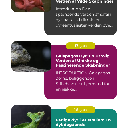
Verden af Vilde Skabninger
Introduktion Den
spændende verden af safari
dyr har altid tiltrukket
dyreentusiaster verden over.
Di...
17. jan
Galapagos Dyr: En Utrolig
Verden af Unikke og
Fascinerende Skabninger
INTRODUKTION Galapagos
øerne, beliggende i
Stillehavet, er hjemsted for
en række
bemærkelsesværdige...
16. jan
Farlige dyr i Australien: En
dybdegående