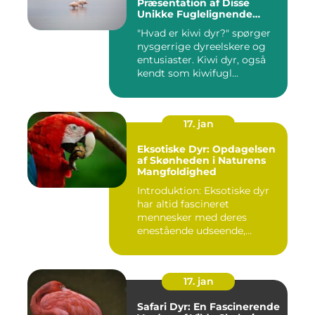
Præsentation af Disse
Unikke Fuglelignende
Skabninger
"Hvad er kiwi dyr?" spørger
nysgerrige dyreelskere og
entusiaster. Kiwi dyr, også
kendt som kiwifugl...
17. jan
Eksotiske Dyr: Opdagelsen
af Skønheden i Naturens
Mangfoldighed
Introduktion: Eksotiske dyr
har altid fascineret
mennesker med deres
enestående udseende,
farverige ...
17. jan
Safari Dyr: En Fascinerende