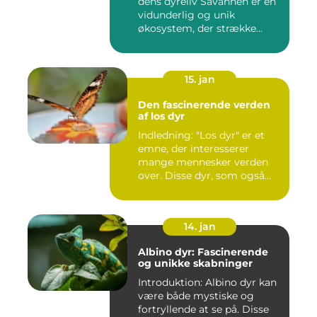
dens dyreliv Savannen er en
vidunderlig og unik
økosystem, der strække...
15. jan
Den fascinerende verden
af los dyr
Indledning: "Los dyr" er et
emne, der interesserer
mange mennesker verden
over. Disse dyr, som også...
14. jan
Albino dyr: Fascinerende
og unikke skabninger
Introduktion: Albino dyr kan
være både mystiske og
fortryllende at se på. Disse