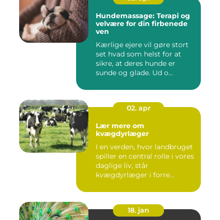
Hundemassage: Terapi og
velvære for din firbenede
ven
Kærlige ejere vil gøre stort
set hvad som helst for at
sikre, at deres hunde er
sunde og glade. Ud o...
02. apr
Lær mere om
kvægdyrlæger
I en verden, hvor landbruget
spiller en central rolle i vores
daglige liv, står
kvægdyrlæger i forre...
18. jan