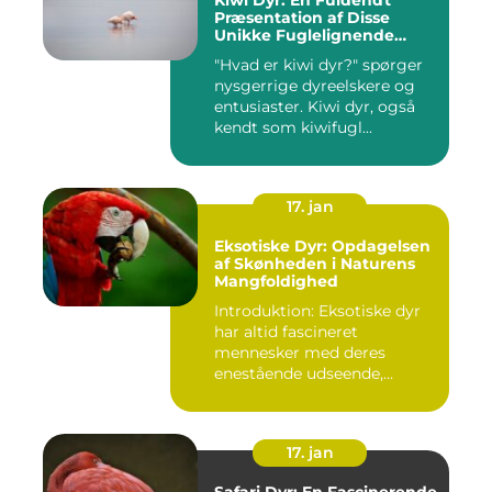
Kiwi Dyr: En Fuldendt
Præsentation af Disse
Unikke Fuglelignende
Skabninger
"Hvad er kiwi dyr?" spørger
nysgerrige dyreelskere og
entusiaster. Kiwi dyr, også
kendt som kiwifugl...
17. jan
Eksotiske Dyr: Opdagelsen
af Skønheden i Naturens
Mangfoldighed
Introduktion: Eksotiske dyr
har altid fascineret
mennesker med deres
enestående udseende,
farverige ...
17. jan