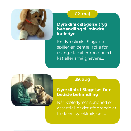
02. maj
Dyreklinik slagelse tryg
behandling til mindre
kæledyr
En dyreklinik i Slagelse
spiller en central rolle for
mange familier med hund,
kat eller små gnavere...
29. aug
Dyreklinik i Slagelse: Den
bedste behandling
Når kæledyrets sundhed er
essentiel, er det afgørende at
finde en dyreklinik, der...