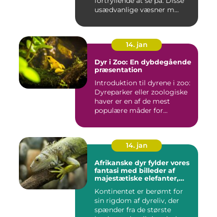
fortryllende at se på. Disse
usædvanlige væsner m...
14. jan
Dyr i Zoo: En dybdegående
præsentation
Introduktion til dyrene i zoo:
Dyreparker eller zoologiske
haver er en af de mest
populære måder for...
14. jan
Afrikanske dyr fylder vores
fantasi med billeder af
majestætiske elefanter,
vilde løver og smukke
Kontinentet er berømt for
giraffer
sin rigdom af dyreliv, der
spænder fra de største