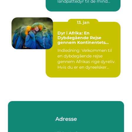
landpattedyr til de mind...
13. jan
Dyr i Afrika: En
Dybdegående Rejse
gennem Kontinentets
Naturlige Rigdomme
Indledning: Velkommen til
en dybdegående rejse
gennem Afrikas rige dyreliv.
Hvis du er en dyreelsker...
Adresse