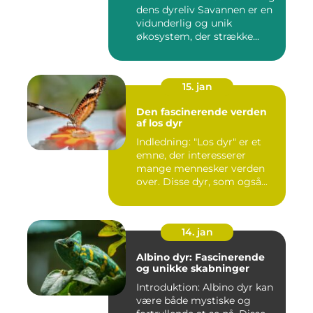
dens dyreliv Savannen er en
vidunderlig og unik
økosystem, der strække...
15. jan
Den fascinerende verden
af los dyr
Indledning: "Los dyr" er et
emne, der interesserer
mange mennesker verden
over. Disse dyr, som også...
14. jan
Albino dyr: Fascinerende
og unikke skabninger
Introduktion: Albino dyr kan
være både mystiske og