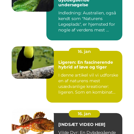
dybdegående
undersøgelse
Indledning: Australien, også
kendt som "Naturens
Legeplads", er hjemsted for
nogle af verdens mest ...
16. jan
Ligeren: En fascinerende
hybrid af løve og tiger
I denne artikel vil vi udforske
en af naturens mest
usædvanlige kreationer:
ligeren. Som en kombinat...
16. jan
[INDSÆT VIDEO HER]
Vilde Dyr: En Dybdegående