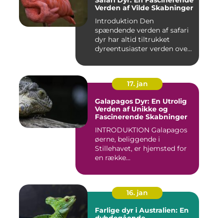
Safari Dyr: En Fascinerende
Verden af Vilde Skabninger
Introduktion Den
spændende verden af safari
dyr har altid tiltrukket
dyreentusiaster verden over.
Di...
17. jan
Galapagos Dyr: En Utrolig
Verden af Unikke og
Fascinerende Skabninger
INTRODUKTION Galapagos
øerne, beliggende i
Stillehavet, er hjemsted for
en række
bemærkelsesværdige...
16. jan
Farlige dyr i Australien: En