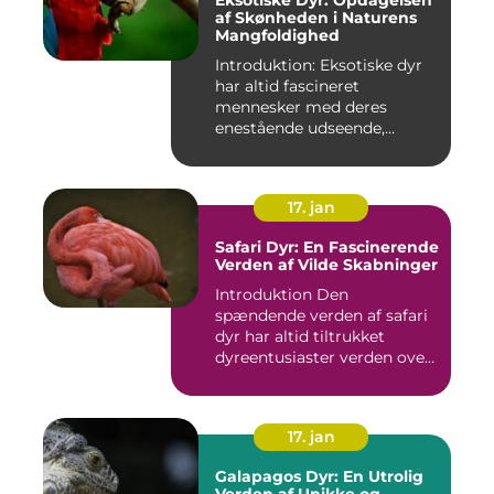
Eksotiske Dyr: Opdagelsen
af Skønheden i Naturens
Mangfoldighed
Introduktion: Eksotiske dyr
har altid fascineret
mennesker med deres
enestående udseende,
farverige ...
17. jan
Safari Dyr: En Fascinerende
Verden af Vilde Skabninger
Introduktion Den
spændende verden af safari
dyr har altid tiltrukket
dyreentusiaster verden over.
Di...
17. jan
Galapagos Dyr: En Utrolig