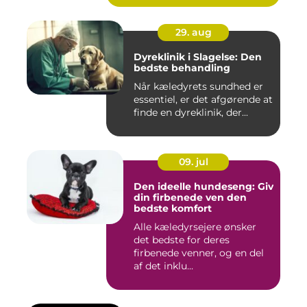
29. aug
Dyreklinik i Slagelse: Den
bedste behandling
Når kæledyrets sundhed er
essentiel, er det afgørende at
finde en dyreklinik, der...
09. jul
Den ideelle hundeseng: Giv
din firbenede ven den
bedste komfort
Alle kæledyrsejere ønsker
det bedste for deres
firbenede venner, og en del
af det inklu...