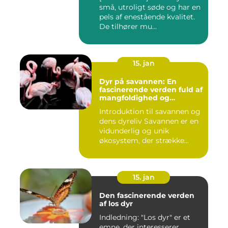
små, utroligt søde og har en
pels af enestående kvalitet.
De tilhører mu...
15. jan
Dyr på savannen: En
fascinerende verden fuld af
mangfoldighed og
skønhed
Introduktion til savannen og
dens dyreliv Savannen er en
vidunderlig og unik
økosystem, der strække...
15. jan
Den fascinerende verden
af los dyr
Indledning: "Los dyr" er et
emne, der interesserer