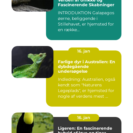
Verden af Unikke og
Fascinerende Skabninger
INTRODUKTION Galapagos
øerne, beliggende i
Stillehavet, er hjemsted for
en række
bemærkelsesværdige...
16. jan
Farlige dyr i Australien: En
dybdegående
undersøgelse
Indledning: Australien, også
kendt som "Naturens
Legeplads", er hjemsted for
nogle af verdens mest ...
16. jan
Ligeren: En fascinerende