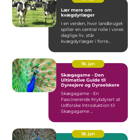
Lær mere om
kvægdyrlæger
I en verden, hvor landbruget
spiller en central rolle i vores
daglige liv, står
kvægdyrlæger i forre...
18. jan
Skægagame - Den
Ultimative Guide til
Dyreejere og Dyreelskere
Skægagame - En
Fascinerende Krybdyrart at
Udforske Introduktion til
Skægagame ...
18. jan