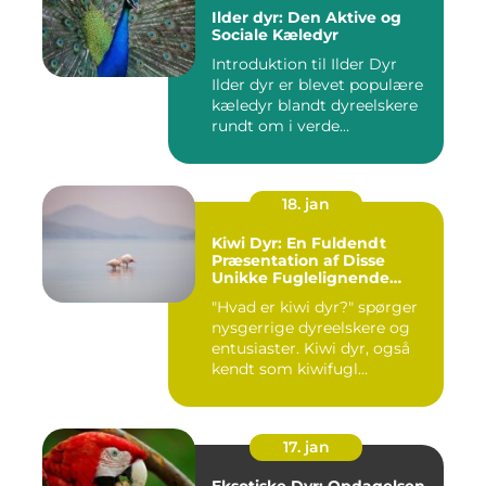
Ilder dyr: Den Aktive og
Sociale Kæledyr
Introduktion til Ilder Dyr
Ilder dyr er blevet populære
kæledyr blandt dyreelskere
rundt om i verde...
18. jan
Kiwi Dyr: En Fuldendt
Præsentation af Disse
Unikke Fuglelignende
Skabninger
"Hvad er kiwi dyr?" spørger
nysgerrige dyreelskere og
entusiaster. Kiwi dyr, også
kendt som kiwifugl...
17. jan