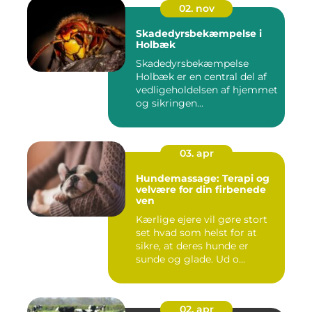
02. nov
Skadedyrsbekæmpelse i
Holbæk
Skadedyrsbekæmpelse
Holbæk er en central del af
vedligeholdelsen af hjemmet
og sikringen...
03. apr
Hundemassage: Terapi og
velvære for din firbenede
ven
Kærlige ejere vil gøre stort
set hvad som helst for at
sikre, at deres hunde er
sunde og glade. Ud o...
02. apr