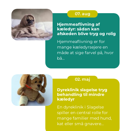
07. aug
Hjemmeaflivning af
kæledyr: sådan kan
afskeden blive tryg og rolig
Hjemmeaflivning er for
mange kæledyrsejere en
måde at sige farvel på, hvor
bå...
02. maj
Dyreklinik slagelse tryg
behandling til mindre
kæledyr
En dyreklinik i Slagelse
spiller en central rolle for
mange familier med hund,
kat eller små gnavere...