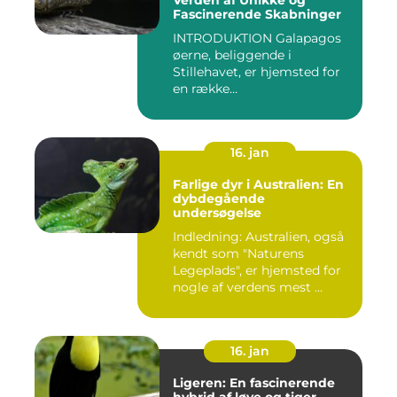
Verden af Unikke og
Fascinerende Skabninger
INTRODUKTION Galapagos
øerne, beliggende i
Stillehavet, er hjemsted for
en række
bemærkelsesværdige...
16. jan
Farlige dyr i Australien: En
dybdegående
undersøgelse
Indledning: Australien, også
kendt som "Naturens
Legeplads", er hjemsted for
nogle af verdens mest ...
16. jan
Ligeren: En fascinerende