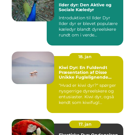
Ilder dyr: Den Aktive og
Sociale Kæledyr
Introduktion til Ilder Dyr
Ilder dyr er blevet populære
kæledyr blandt dyreelskere
rundt om i verde...
18. jan
Kiwi Dyr: En Fuldendt
Præsentation af Disse
Unikke Fuglelignende
Skabninger
"Hvad er kiwi dyr?" spørger
nysgerrige dyreelskere og
entusiaster. Kiwi dyr, også
kendt som kiwifugl...
17. jan