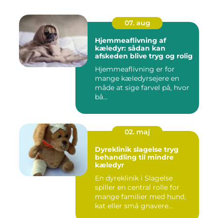
07. aug
Hjemmeaflivning af
kæledyr: sådan kan
afskeden blive tryg og rolig
Hjemmeaflivning er for
mange kæledyrsejere en
måde at sige farvel på, hvor
bå...
02. maj
Dyreklinik slagelse tryg
behandling til mindre
kæledyr
En dyreklinik i Slagelse
spiller en central rolle for
mange familier med hund,
kat eller små gnavere...