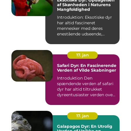
Eksotiske Dyr: Opdagelsen
af Skønheden i Naturens
Mangfoldighed
Introduktion: Eksotiske dyr
har altid fascineret
mennesker med deres
enestående udseende,
farverige ...
17. jan
Safari Dyr: En Fascinerende
Verden af Vilde Skabninger
Introduktion Den
spændende verden af safari
dyr har altid tiltrukket
dyreentusiaster verden over.
Di...
17. jan
Galapagos Dyr: En Utrolig