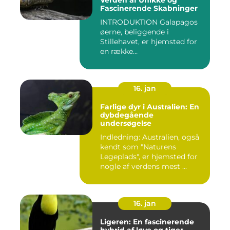
Verden af Unikke og
Fascinerende Skabninger
INTRODUKTION Galapagos
øerne, beliggende i
Stillehavet, er hjemsted for
en række
bemærkelsesværdige...
16. jan
Farlige dyr i Australien: En
dybdegående
undersøgelse
Indledning: Australien, også
kendt som "Naturens
Legeplads", er hjemsted for
nogle af verdens mest ...
16. jan
Ligeren: En fascinerende