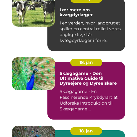
Lær mere om
kvægdyrlæger
I en verden, hvor landbruget
spiller en central rolle i vores
daglige liv, står
kvægdyrlæger i forre...
18. jan
Skægagame - Den
Ultimative Guide til
Dyreejere og Dyreelskere
Skægagame - En
Fascinerende Krybdyrart at
Udforske Introduktion til
Skægagame ...
18. jan