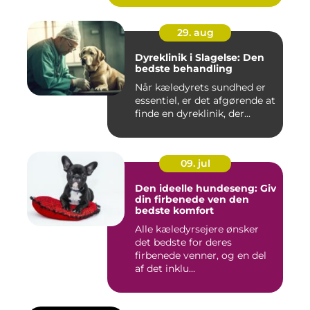
29. aug
Dyreklinik i Slagelse: Den
bedste behandling
Når kæledyrets sundhed er
essentiel, er det afgørende at
finde en dyreklinik, der...
09. jul
Den ideelle hundeseng: Giv
din firbenede ven den
bedste komfort
Alle kæledyrsejere ønsker
det bedste for deres
firbenede venner, og en del
af det inklu...