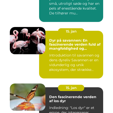
små, utroligt søde og har en
pels af enestående kvalitet.
De tilhører mu...
15. jan
Dyr på savannen: En
fascinerende verden fuld af
mangfoldighed og
skønhed
Introduktion til savannen og
dens dyreliv Savannen er en
vidunderlig og unik
økosystem, der strække...
15. jan
Den fascinerende verden
af los dyr
Indledning: "Los dyr" er et
emne, der interesserer