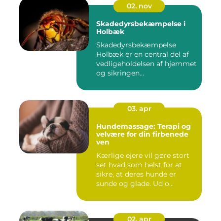
02. nov
Skadedyrsbekæmpelse i
Holbæk
Skadedyrsbekæmpelse
Holbæk er en central del af
vedligeholdelsen af hjemmet
og sikringen...
03. apr
Hundemassage: Terapi og
velvære for din firbenede
ven
Kærlige ejere vil gøre stort
set hvad som helst for at
sikre, at deres hunde er
sunde og glade. Ud o...
02. apr