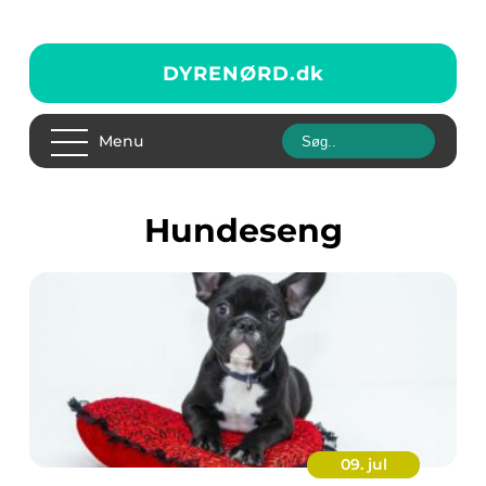
DYRENØRD.
dk
Menu
hundeseng
09. jul